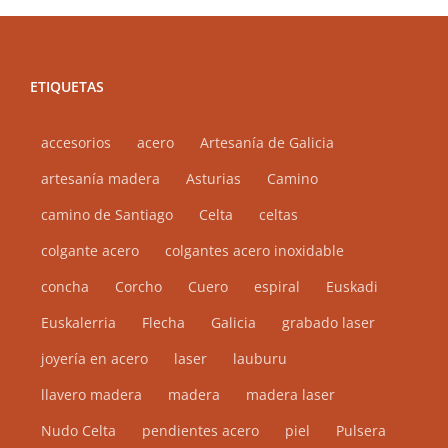
ETIQUETAS
accesorios
acero
Artesanía de Galicia
artesanía madera
Asturias
Camino
camino de Santiago
Celta
celtas
colgante acero
colgantes acero inoxidable
concha
Corcho
Cuero
espiral
Euskadi
Euskalerria
Flecha
Galicia
grabado laser
joyería en acero
laser
lauburu
llavero madera
madera
madera laser
Nudo Celta
pendientes acero
piel
Pulsera