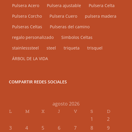
Pulsera Acero
Pulsera ajustable
Pulsera Celta
Pulsera Corcho
Pulsera Cuero
pulsera madera
Pulseras Celtas
Pulseras del camino
regalo personalizado
Simbolos Celtas
stainlesssteel
steel
triqueta
trisquel
ÁRBOL DE LA VIDA
COMPARTIR REDES SOCIALES
agosto 2026
L
M
X
J
V
S
D
1
2
3
4
5
6
7
8
9