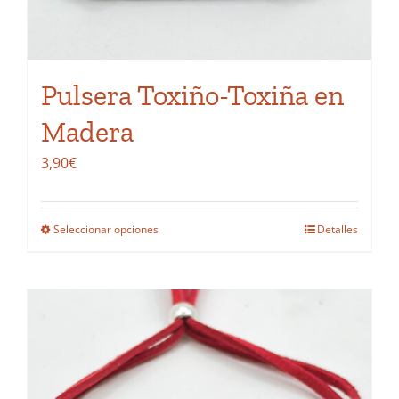
la
página
de
Pulsera Toxiño-Toxiña en
producto
Madera
3,90
€
Seleccionar opciones
Detalles
Este
producto
tiene
múltiples
variantes.
Las
opciones