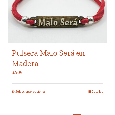
se
pueden
elegir
en
la
página
de
Pulsera Malo Será en
producto
Madera
3,90
€
Seleccionar opciones
Detalles
Este
producto
tiene
múltiples