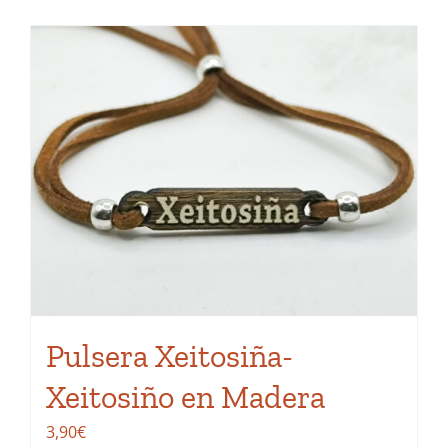
tiene
múltiples
variantes.
Las
opciones
se
pueden
elegir
en
la
página
de
Pulsera Xeitosiña-
producto
Xeitosiño en Madera
3,90
€