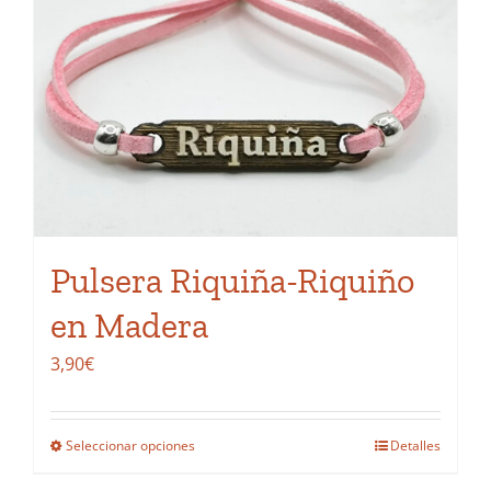
Las
opciones
se
pueden
elegir
en
la
página
de
Pulsera Riquiña-Riquiño
producto
en Madera
3,90
€
Seleccionar opciones
Detalles
Este
producto