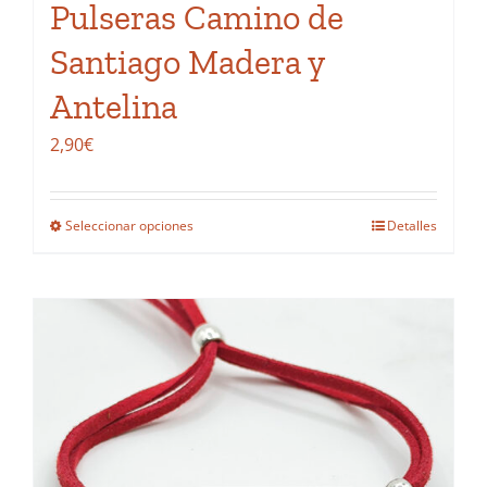
Pulseras Camino de
producto
Santiago Madera y
Antelina
2,90
€
Seleccionar opciones
Detalles
Este
producto
tiene
múltiples
variantes.
Las
opciones
se
pueden