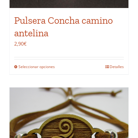
página
de
Pulsera Concha camino
producto
antelina
2,90
€
Seleccionar opciones
Detalles
Este
producto
tiene
múltiples
variantes.
Las
opciones
se
pueden