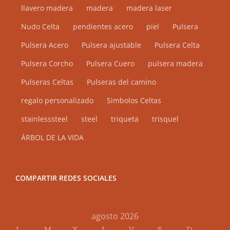
llavero madera
madera
madera laser
Nudo Celta
pendientes acero
piel
Pulsera
Pulsera Acero
Pulsera ajustable
Pulsera Celta
Pulsera Corcho
Pulsera Cuero
pulsera madera
Pulseras Celtas
Pulseras del camino
regalo personalizado
Simbolos Celtas
stainlesssteel
steel
triqueta
trisquel
ÁRBOL DE LA VIDA
COMPARTIR REDES SOCIALES
agosto 2026
L
M
X
J
V
S
D