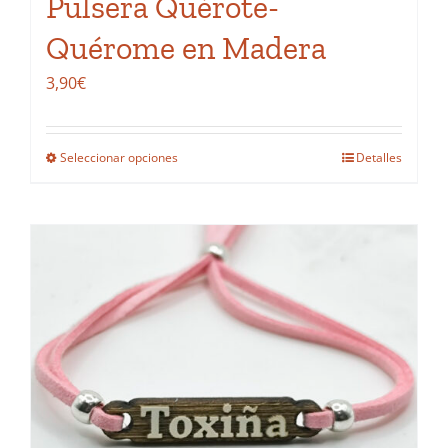
Pulsera Quérote-
producto
Quérome en Madera
3,90
€
Seleccionar opciones
Detalles
Este
producto
tiene
múltiples
variantes.
Las
opciones
se
pueden
elegir
en