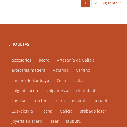
1
2
Siguiente
variantes.
Las
opciones
se
pueden
ETIQUETAS
elegir
en
accesorios
acero
Artesanía de Galicia
la
artesanía madera
página
Asturias
Camino
de
camino de Santiago
Celta
celtas
producto
colgante acero
colgantes acero inoxidable
concha
Corcho
Cuero
espiral
Euskadi
Euskalerria
Flecha
Galicia
grabado laser
joyería en acero
laser
lauburu