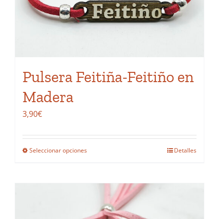
elegir
en
la
página
de
Pulsera Feitiña-Feitiño en
producto
Madera
3,90
€
Seleccionar opciones
Detalles
Este
producto
tiene
múltiples
variantes.