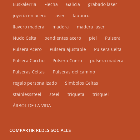
Euskalerria
Flecha
Galicia
grabado laser
joyería en acero
laser
lauburu
llavero madera
madera
madera laser
Nudo Celta
pendientes acero
piel
Pulsera
Pulsera Acero
Pulsera ajustable
Pulsera Celta
Pulsera Corcho
Pulsera Cuero
pulsera madera
Pulseras Celtas
Pulseras del camino
regalo personalizado
Simbolos Celtas
stainlesssteel
steel
triqueta
trisquel
ÁRBOL DE LA VIDA
COMPARTIR REDES SOCIALES