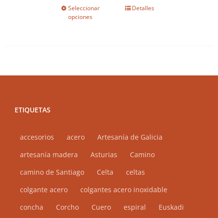
Seleccionar
Detalles
Este
opciones
producto
tiene
múltiples
variantes.
Las
opciones
se
ETIQUETAS
pueden
elegir
accesorios
acero
Artesanía de Galicia
en
artesanía madera
Asturias
Camino
la
camino de Santiago
Celta
celtas
página
de
colgante acero
colgantes acero inoxidable
producto
concha
Corcho
Cuero
espiral
Euskadi