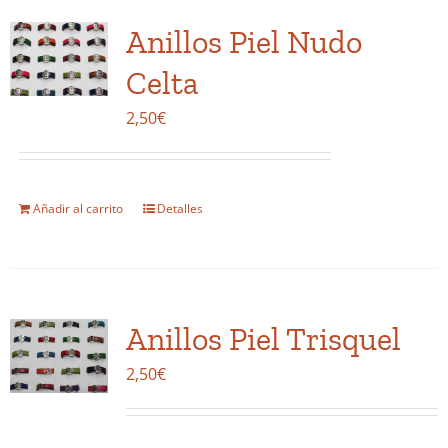
variantes.
Anillos Piel Nudo
Las
opciones
Celta
se
2,50
€
pueden
elegir
en
la
Añadir al carrito
Detalles
página
de
producto
Anillos Piel Trisquel
2,50
€