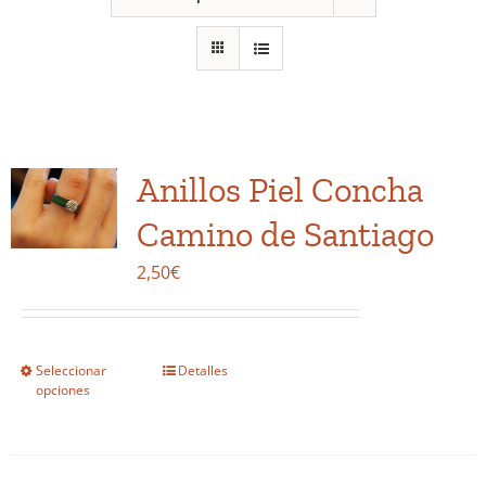
Anillos Piel Concha
Camino de Santiago
2,50
€
Seleccionar
Detalles
Este
opciones
producto
tiene
múltiples