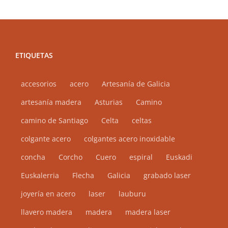
ETIQUETAS
accesorios
acero
Artesanía de Galicia
artesanía madera
Asturias
Camino
camino de Santiago
Celta
celtas
colgante acero
colgantes acero inoxidable
concha
Corcho
Cuero
espiral
Euskadi
Euskalerria
Flecha
Galicia
grabado laser
joyería en acero
laser
lauburu
llavero madera
madera
madera laser