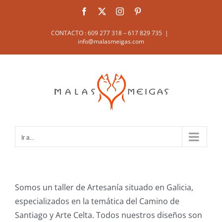
Saltar
Facebook
X
Instagram
Pinterest
al
contenido
CONTACTO : 609 277 318 – 617 829 735
|
info@malasmeigas.com
Ir a...
Somos un taller de Artesanía situado en Galicia,
especializados en la temática del Camino de
Santiago y Arte Celta. Todos nuestros diseños son