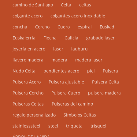
camino de Santiago
Celta
celtas
la
página
colgante acero
colgantes acero inoxidable
de
concha
Corcho
Cuero
espiral
Euskadi
producto
Euskalerria
Flecha
Galicia
grabado laser
joyería en acero
laser
lauburu
llavero madera
madera
madera laser
Nudo Celta
pendientes acero
piel
Pulsera
Pulsera Acero
Pulsera ajustable
Pulsera Celta
Pulsera Corcho
Pulsera Cuero
pulsera madera
Pulseras Celtas
Pulseras del camino
regalo personalizado
Simbolos Celtas
stainlesssteel
steel
triqueta
trisquel
ÁRBOL DE LA VIDA