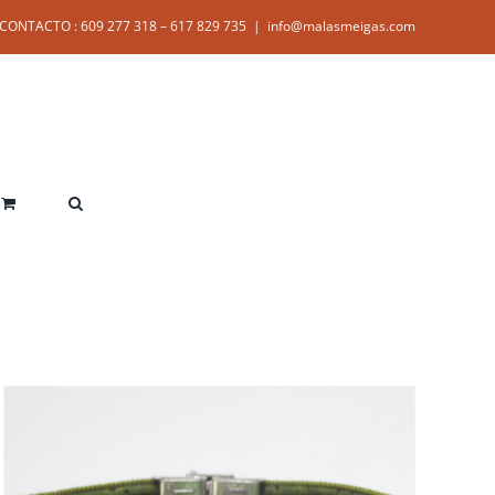
CONTACTO : 609 277 318 – 617 829 735
|
info@malasmeigas.com