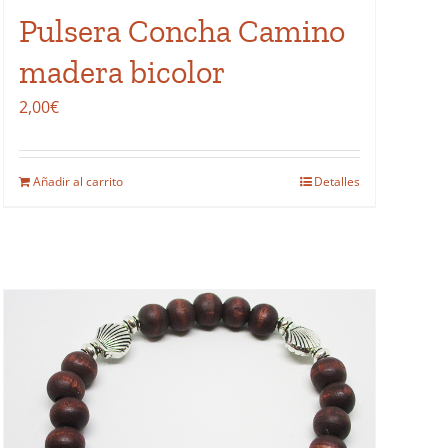
de
Pulsera Concha Camino
producto
madera bicolor
2,00
€
Añadir al carrito
Detalles