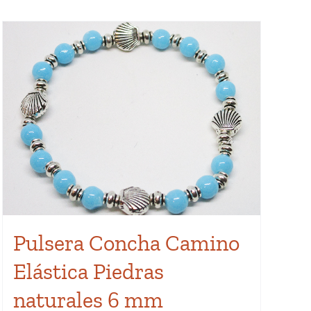
tiene
múltiples
variantes.
Las
opciones
se
pueden
elegir
en
la
página
de
Pulsera Concha Camino
producto
Elástica Piedras
naturales 6 mm