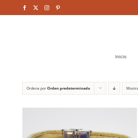
Saltar
Facebook
X
Instagram
Pinterest
al
contenido
Inicio
Ordena por
Orden predeterminado
Mostr