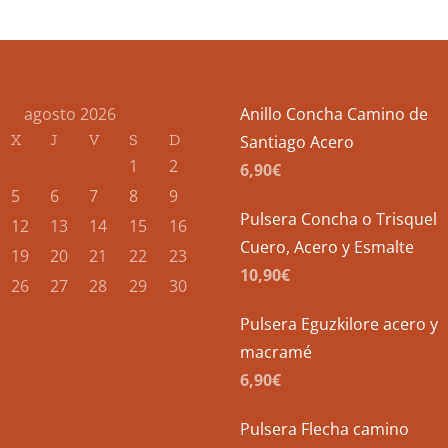
Las
opciones
se
pueden
agosto 2026
Anillo Concha Camino de
elegir
X
J
V
S
D
Santiago Acero
en
1
2
6,90
€
la
5
6
7
8
9
página
Pulsera Concha o Trisquel
12
13
14
15
16
de
Cuero, Acero y Esmalte
19
20
21
22
23
producto
10,90
€
26
27
28
29
30
Pulsera Eguzkilore acero y
macramé
6,90
€
Pulsera Flecha camino