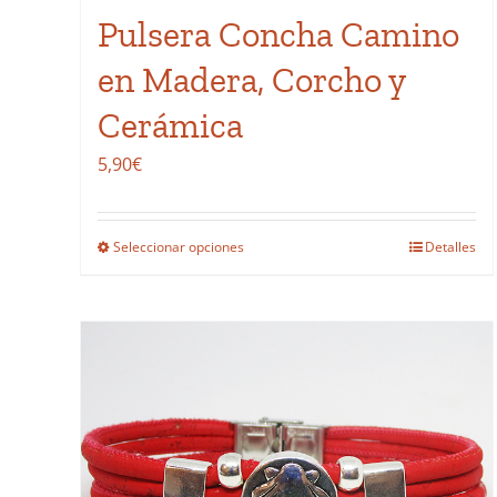
producto
Pulsera Concha Camino
en Madera, Corcho y
Cerámica
5,90
€
Seleccionar opciones
Detalles
Este
producto
tiene
múltiples
variantes.
Las
opciones
se