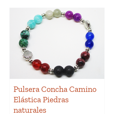
múltiples
variantes.
Las
opciones
se
pueden
elegir
en
la
página
de
producto
Pulsera Concha Camino
Elástica Piedras
naturales