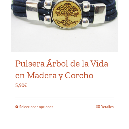
Pulsera Árbol de la Vida
en Madera y Corcho
5,90
€
Seleccionar opciones
Detalles
Este
producto
tiene