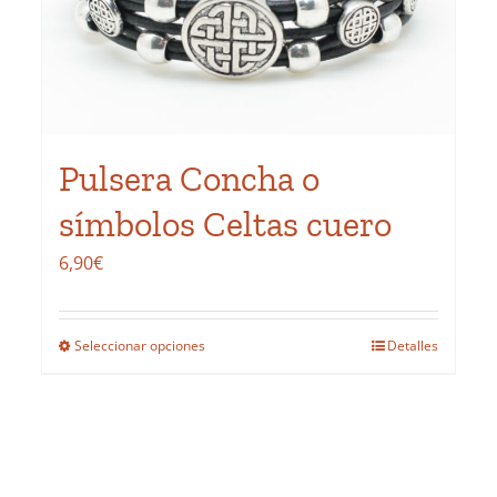
pueden
elegir
en
la
página
de
Pulsera Concha o
producto
símbolos Celtas cuero
6,90
€
Seleccionar opciones
Detalles
Este
producto
tiene
múltiples
variantes.