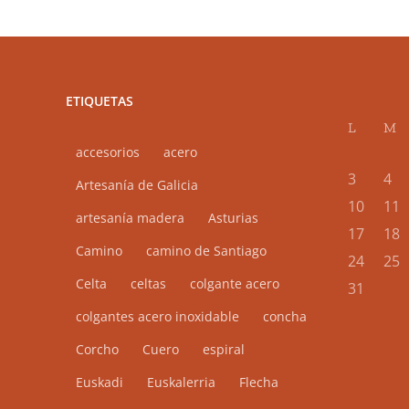
Las
opciones
se
pueden
ETIQUETAS
elegir
L
M
en
accesorios
acero
la
3
4
página
Artesanía de Galicia
10
11
de
artesanía madera
Asturias
17
18
producto
Camino
camino de Santiago
24
25
Celta
celtas
colgante acero
31
colgantes acero inoxidable
concha
Corcho
Cuero
espiral
Euskadi
Euskalerria
Flecha