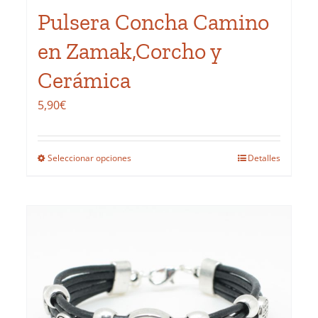
de
Pulsera Concha Camino
producto
en Zamak,Corcho y
Cerámica
5,90
€
Seleccionar opciones
Detalles
Este
producto
tiene
múltiples
variantes.
Las
opciones
se