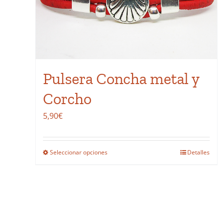
pueden
elegir
en
la
página
de
Pulsera Concha metal y
producto
Corcho
5,90
€
Seleccionar opciones
Detalles
Este
producto
tiene
múltiples
variantes.