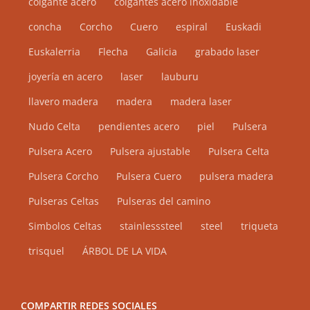
colgante acero
colgantes acero inoxidable
producto
concha
Corcho
Cuero
espiral
Euskadi
Euskalerria
Flecha
Galicia
grabado laser
joyería en acero
laser
lauburu
llavero madera
madera
madera laser
Nudo Celta
pendientes acero
piel
Pulsera
Pulsera Acero
Pulsera ajustable
Pulsera Celta
Pulsera Corcho
Pulsera Cuero
pulsera madera
Pulseras Celtas
Pulseras del camino
Simbolos Celtas
stainlesssteel
steel
triqueta
trisquel
ÁRBOL DE LA VIDA
COMPARTIR REDES SOCIALES