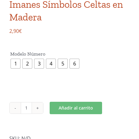
Imanes Símbolos Celtas en
Madera
2,90
€

Modelo Número
1
2
3
4
5
6
Añadir al carrito
Imanes
Símbolos
Celtas
en
SKU:
N/D