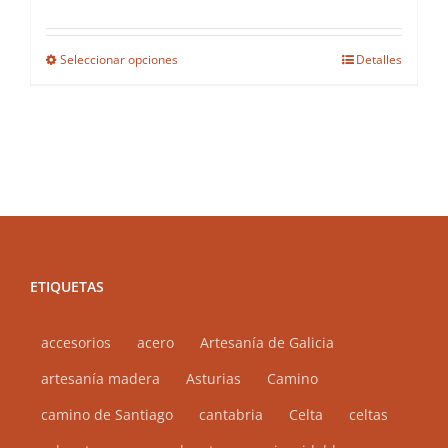
Seleccionar opciones
Detalles
Este
producto
tiene
múltiples
variantes.
Las
opciones
se
ETIQUETAS
pueden
elegir
accesorios
acero
en
Artesanía de Galicia
la
artesanía madera
Asturias
Camino
página
camino de Santiago
cantabria
Celta
celtas
de