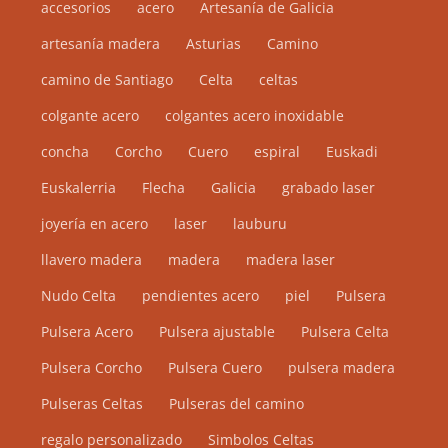
accesorios
acero
en
Artesanía de Galicia
la
artesanía madera
Asturias
Camino
página
camino de Santiago
Celta
celtas
de
colgante acero
colgantes acero inoxidable
producto
concha
Corcho
Cuero
espiral
Euskadi
Euskalerria
Flecha
Galicia
grabado laser
joyería en acero
laser
lauburu
llavero madera
madera
madera laser
Nudo Celta
pendientes acero
piel
Pulsera
Pulsera Acero
Pulsera ajustable
Pulsera Celta
Pulsera Corcho
Pulsera Cuero
pulsera madera
Pulseras Celtas
Pulseras del camino
regalo personalizado
Simbolos Celtas