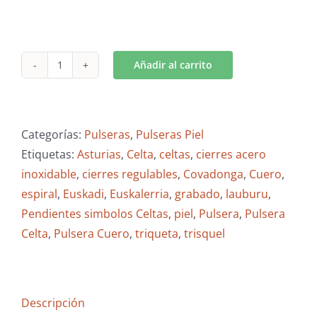
Añadir al carrito
Pulsera
Triqueta
Piel
10
Categorías:
Pulseras
,
Pulseras Piel
mm
Etiquetas:
Asturias
,
Celta
,
celtas
,
cierres acero
con
inoxidable
,
cierres regulables
,
Covadonga
,
Cuero
,
pieza
espiral
,
Euskadi
,
Euskalerria
,
grabado
,
lauburu
,
de
Pendientes simbolos Celtas
,
piel
,
Pulsera
,
Pulsera
Zamak
Celta
,
Pulsera Cuero
,
triqueta
,
trisquel
cantidad
Descripción