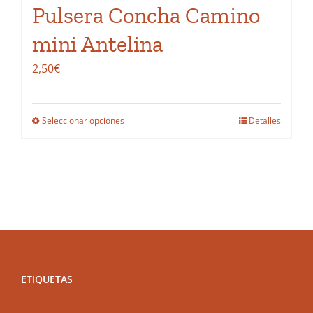
Pulsera Concha Camino
mini Antelina
2,50
€
Seleccionar opciones
Detalles
Este
producto
tiene
múltiples
variantes.
Las
opciones
se
ETIQUETAS
pueden
elegir