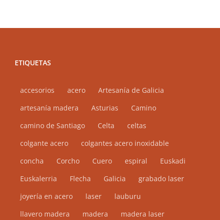
Las
opciones
se
pueden
elegir
ETIQUETAS
en
la
accesorios
acero
Artesanía de Galicia
página
artesanía madera
Asturias
Camino
de
camino de Santiago
Celta
celtas
producto
colgante acero
colgantes acero inoxidable
concha
Corcho
Cuero
espiral
Euskadi
Euskalerria
Flecha
Galicia
grabado laser
joyería en acero
laser
lauburu
llavero madera
madera
madera laser