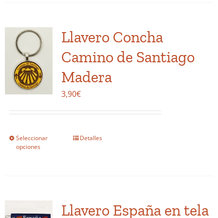
múltiples
variantes.
Llavero Concha
Las
opciones
Camino de Santiago
se
Madera
pueden
elegir
3,90
€
en
la
página
Seleccionar
Detalles
Este
de
opciones
producto
producto
tiene
múltiples
variantes.
Llavero España en tela
Las