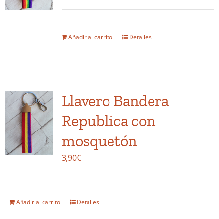
elegir
en
la
Añadir al carrito
Detalles
página
de
producto
Llavero Bandera
Republica con
mosquetón
3,90
€
Añadir al carrito
Detalles