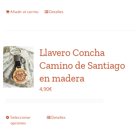
página
Añadir al carrito
Detalles
de
producto
Llavero Concha
Camino de Santiago
en madera
4,90
€
Seleccionar
Detalles
Este
opciones
producto
tiene