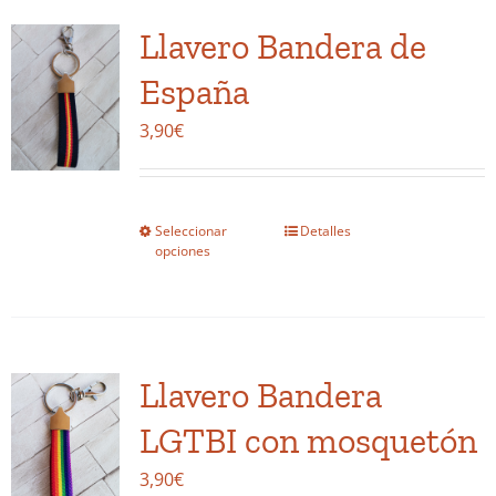
variantes.
Llavero Bandera de
Las
opciones
España
se
3,90
€
pueden
elegir
en
la
Seleccionar
Detalles
Este
opciones
página
producto
de
tiene
producto
múltiples
variantes.
Llavero Bandera
Las
opciones
LGTBI con mosquetón
se
3,90
€
pueden