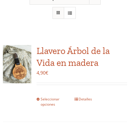
Llavero Árbol de la
Vida en madera
4,90
€
Seleccionar
Detalles
Este
opciones
producto
tiene
múltiples