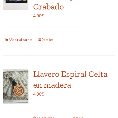
opciones
Grabado
se
4,90
€
pueden
elegir
en
la
Añadir al carrito
Detalles
página
de
producto
Llavero Espiral Celta
en madera
4,90
€
Seleccionar
Detalles