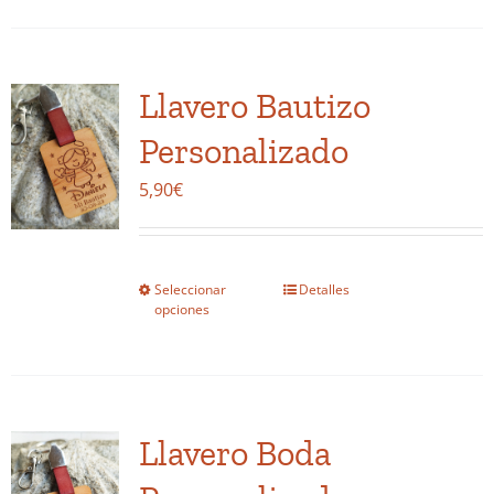
Llavero Bautizo
Personalizado
5,90
€
Seleccionar
Detalles
Este
opciones
producto
tiene
múltiples
variantes.
Llavero Boda
Las
opciones