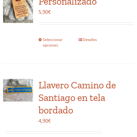
Personalizado
se
5,90
€
pueden
elegir
en
la
Seleccionar
Detalles
Este
opciones
página
producto
de
tiene
producto
múltiples
variantes.
Llavero Camino de
Las
opciones
Santiago en tela
se
bordado
pueden
elegir
4,90
€
en
la