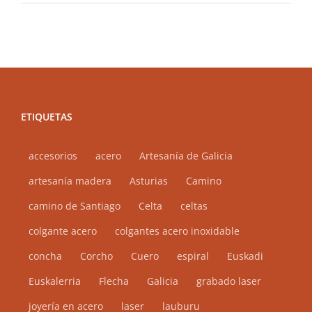
ETIQUETAS
accesorios
acero
Artesanía de Galicia
artesanía madera
Asturias
Camino
camino de Santiago
Celta
celtas
colgante acero
colgantes acero inoxidable
concha
Corcho
Cuero
espiral
Euskadi
Euskalerria
Flecha
Galicia
grabado laser
joyería en acero
laser
lauburu