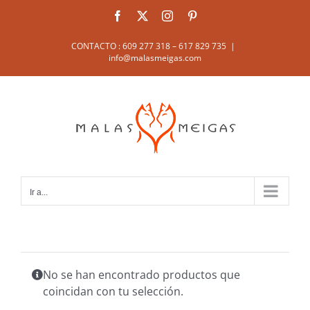
Saltar
Facebook
X
Instagram
Pinterest
al
contenido
CONTACTO : 609 277 318 – 617 829 735
|
info@malasmeigas.com
Ir a...
No se han encontrado productos que
coincidan con tu selección.